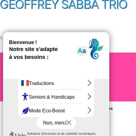
GEOFFREY SABBA TRIO
Cette entrée a été publiée le
2 septembre 2024
.
S'INSCRIRE À LA NEWSLETTER
Nous utilisons des cookies pour vous offrir la meilleure
expérience sur notre site.
En savoir plus
ESPACE MÉDIAS
CONTACTS
NANCY JAZZ STORIES
NOS PARTENAIRES
MENTIONS LÉGALES
OK
JE REFUSE