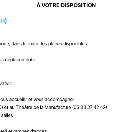
À VOTRE DISPOSITION
SH)
de, dans la limite des places disponibles
.
 vos déplacements
vation
ous accueillir et vous accompagner
5)
et au Théâtre de la Manufacture (
03 83 37 42 42
)
 salles
euil et rampes d’accès